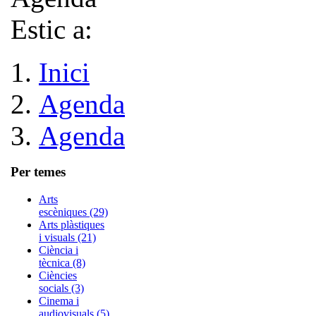
Estic a:
Inici
Agenda
Agenda
Per temes
Arts
escèniques (29)
Arts plàstiques
i visuals (21)
Ciència i
tècnica (8)
Ciències
socials (3)
Cinema i
audiovisuals (5)