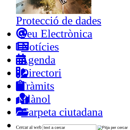
Protecció de dades
Seu Electrònica
Notícies
Agenda
Directori
Tràmits
Plànol
Carpeta ciutadana
Cercar al web