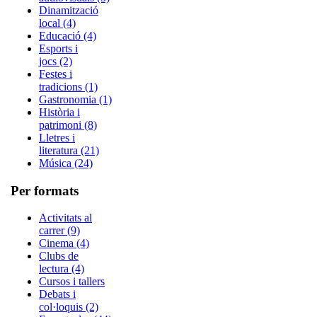
Dinamització
local (4)
Educació (4)
Esports i
jocs (2)
Festes i
tradicions (1)
Gastronomia (1)
Història i
patrimoni (8)
Lletres i
literatura (21)
Música (24)
Per formats
Activitats al
carrer (9)
Cinema (4)
Clubs de
lectura (4)
Cursos i tallers
Debats i
col·loquis (2)