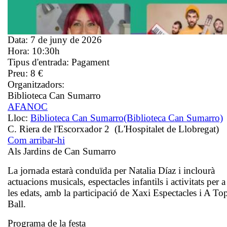
Data:
7 de juny de 2026
Hora:
10:30h
Tipus d'entrada:
Pagament
Preu:
8 €
Organitzadors:
Biblioteca Can Sumarro
AFANOC
Lloc:
Biblioteca Can Sumarro
(Biblioteca Can Sumarro)
C. Riera de l'Escorxador 2 (L'Hospitalet de Llobregat)
Com arribar-hi
Als Jardins de Can Sumarro
La jornada estarà conduïda per Natalia Díaz i inclourà
actuacions musicals, espectacles infantils i activitats per a
les edats, amb la participació de Xaxi Espectacles i A To
Ball.
Programa de la festa